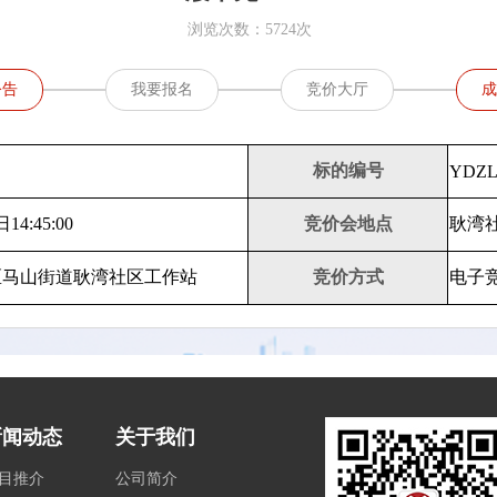
浏览次数：5724次
公告
我要报名
竞价大厅
成
标的编号
YDZL
14:45:00
竞价会地点
耿湾
区马山街道耿湾社区工作站
竞价方式
电子
新闻动态
关于我们
目推介
公司简介